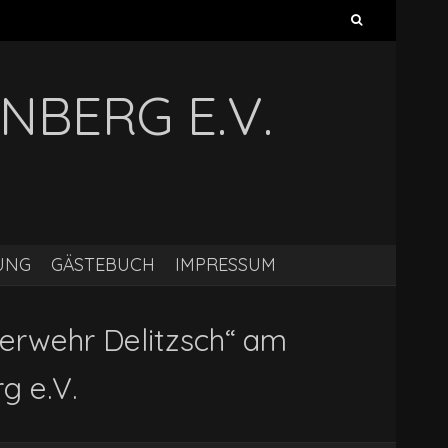
Suchen
nach:
NBERG E.V.
UNG
GÄSTEBUCH
IMPRESSUM
erwehr Delitzsch“ am
g e.V.