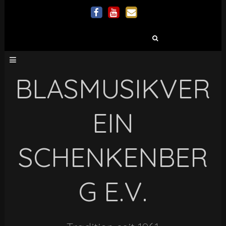
Suchen
nach:
BLASMUSIKVER
EIN
SCHENKENBER
G E.V.