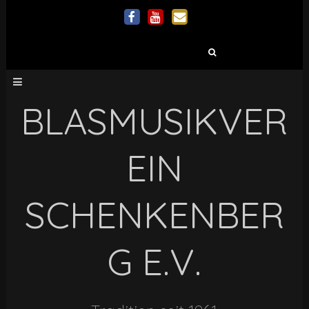
Suchen
nach:
BLASMUSIKVER
EIN
SCHENKENBER
G E.V.