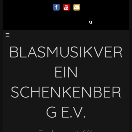
Suchen
nach:
BLASMUSIKVER
EIN
SCHENKENBER
G E.V.