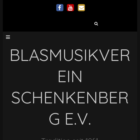
Suchen
nach:
BLASMUSIKVER
EIN
SCHENKENBER
G E.V.